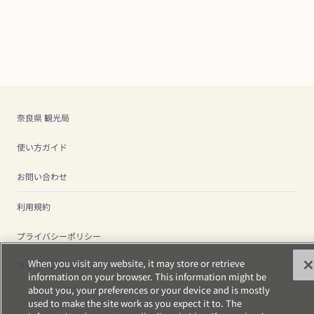
奈良県 観光局
使い方ガイド
お問い合わせ
利用規約
プライバシーポリシー
When you visit any website, it may store or retrieve
クッキーについて
information on your browser. This information might be
about you, your preferences or your device and is mostly
used to make the site work as you expect it to. The