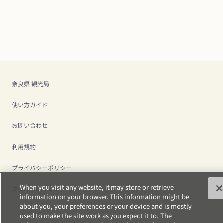
奈良県 観光局
使い方ガイド
お問い合わせ
利用規約
プライバシーポリシー
When you visit any website, it may store or retrieve
クッキーについて
information on your browser. This information might be
about you, your preferences or your device and is mostly
used to make the site work as you expect it to. The