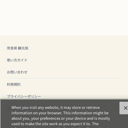
奈良県 観光局
使い方ガイド
お問い合わせ
利用規約
プライバシーポリシー
When you visit any website, it may store or retrieve
クッキーについて
information on your browser. This information might be
about you, your preferences or your device and is mostly
used to make the site work as you expect it to. The