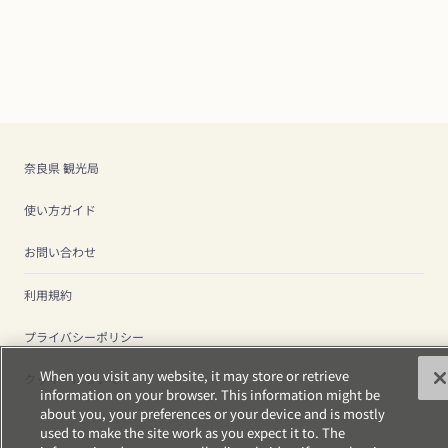
奈良県 観光局
使い方ガイド
お問い合わせ
利用規約
プライバシーポリシー
When you visit any website, it may store or retrieve
クッキーについて
information on your browser. This information might be
about you, your preferences or your device and is mostly
used to make the site work as you expect it to. The