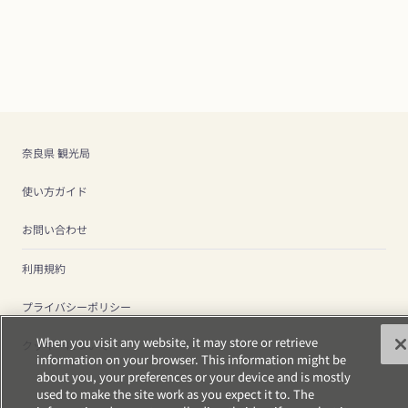
奈良県 観光局
使い方ガイド
お問い合わせ
利用規約
プライバシーポリシー
When you visit any website, it may store or retrieve
クッキーについて
information on your browser. This information might be
about you, your preferences or your device and is mostly
used to make the site work as you expect it to. The