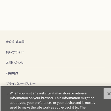
奈良県 観光局
使い方ガイド
お問い合わせ
利用規約
プライバシーポリシー
When you visit any website, it may store or retrieve
クッキーについて
information on your browser. This information might be
about you, your preferences or your device and is mostly
used to make the site work as you expect it to. The