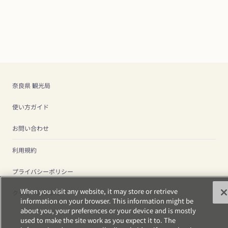
奈良県 観光局
使い方ガイド
お問い合わせ
利用規約
プライバシーポリシー
When you visit any website, it may store or retrieve
クッキーについて
information on your browser. This information might be
about you, your preferences or your device and is mostly
used to make the site work as you expect it to. The