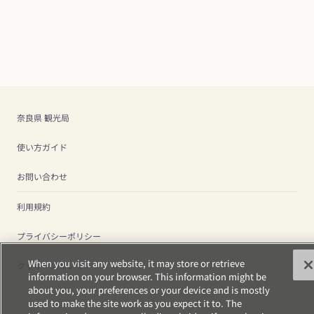
奈良県 観光局
使い方ガイド
お問い合わせ
利用規約
プライバシーポリシー
When you visit any website, it may store or retrieve
クッキーについて
information on your browser. This information might be
about you, your preferences or your device and is mostly
used to make the site work as you expect it to. The