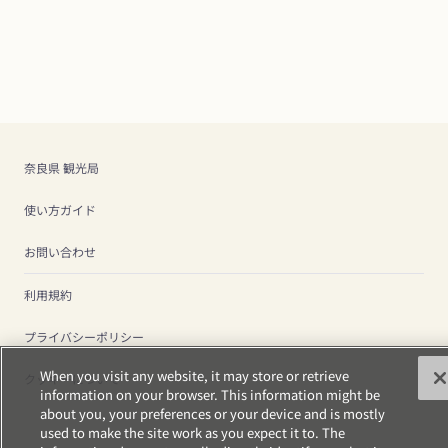
奈良県 観光局
使い方ガイド
お問い合わせ
利用規約
プライバシーポリシー
When you visit any website, it may store or retrieve
クッキーについて
information on your browser. This information might be
about you, your preferences or your device and is mostly
used to make the site work as you expect it to. The