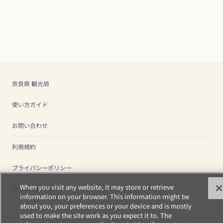
奈良県 観光局
使い方ガイド
お問い合わせ
利用規約
プライバシーポリシー
When you visit any website, it may store or retrieve
クッキーについて
information on your browser. This information might be
about you, your preferences or your device and is mostly
used to make the site work as you expect it to. The