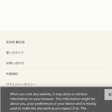
奈良県 観光局
使い方ガイド
お問い合わせ
利用規約
プライバシーポリシー
When you visit any website, it may store or retrieve
クッキーについて
information on your browser. This information might be
about you, your preferences or your device and is mostly
used to make the site work as you expect it to. The