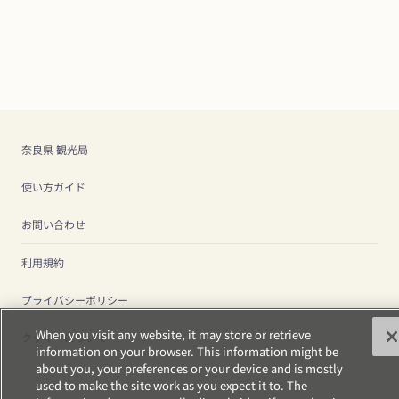
奈良県 観光局
使い方ガイド
お問い合わせ
利用規約
プライバシーポリシー
When you visit any website, it may store or retrieve
クッキーについて
information on your browser. This information might be
about you, your preferences or your device and is mostly
used to make the site work as you expect it to. The