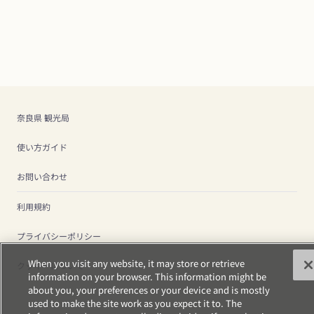
奈良県 観光局
使い方ガイド
お問い合わせ
利用規約
プライバシーポリシー
When you visit any website, it may store or retrieve
クッキーについて
information on your browser. This information might be
about you, your preferences or your device and is mostly
used to make the site work as you expect it to. The