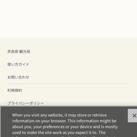
奈良県 観光局
使い方ガイド
お問い合わせ
利用規約
プライバシーポリシー
When you visit any website, it may store or retrieve
クッキーについて
information on your browser. This information might be
about you, your preferences or your device and is mostly
used to make the site work as you expect it to. The