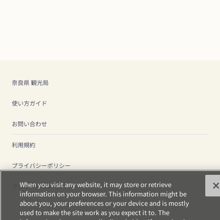
奈良県 観光局
使い方ガイド
お問い合わせ
利用規約
プライバシーポリシー
When you visit any website, it may store or retrieve
クッキーについて
information on your browser. This information might be
about you, your preferences or your device and is mostly
used to make the site work as you expect it to. The